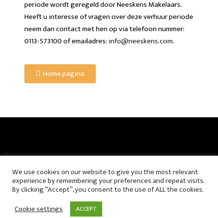
periode wordt geregeld door Neeskens Makelaars.
Heeft u interesse of vragen over deze verhuur periode
neem dan contact met hen op via telefoon nummer:
0113-573100 of emailadres:
info@neeskens.com
.
Home pagina
We use cookies on our website to give you the most relevant
experience by remembering your preferences and repeat visits.
By clicking “Accept”, you consent to the use of ALL the cookies.
(c) Familie Geense - Deze site maakt gebruik van analytische
Cookie settings
ACCEPT